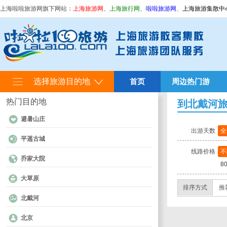
上海啦啦旅游网旗下网站：
上海旅游网
、
上海旅行网
、
啦啦旅游网
、
上海旅游集散中
选择旅游目的地
首页
周边热门游
热门目的地
到北戴河
避暑山庄
出游天数
全
平遥古城
线路价格
不
乔家大院
8
大草原
排序方式
推
北戴河
北京