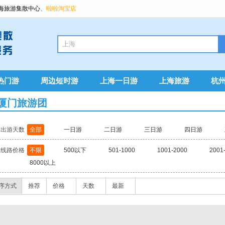
海旅游集散中心
、
啦啦淘宝店
热门游
周边短时游
上海一日游
上海旅游
杭
厦门旅游团
出游天数
全部
一日游
二日游
三日游
四日游
线路价格
不限
500以下
501-1000
1001-2000
2001
8000以上
序方式
推荐
价格
天数
最新