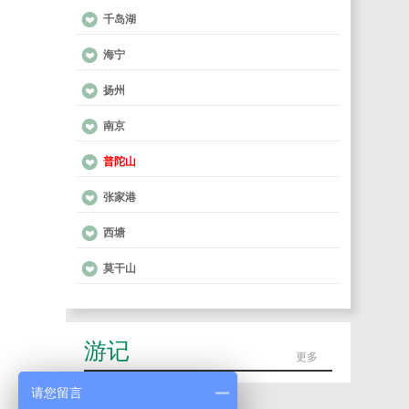
千岛湖
海宁
扬州
南京
普陀山
张家港
西塘
莫干山
游记
更多
请您留言