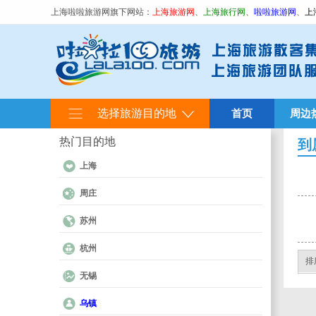
上海啦啦旅游网旗下网站：
上海旅游网
、
上海旅行网
、
啦啦旅游网
、
上
选择旅游目的地
首页
周边
热门目的地
到
上海
周庄
苏州
杭州
排
无锡
乌镇