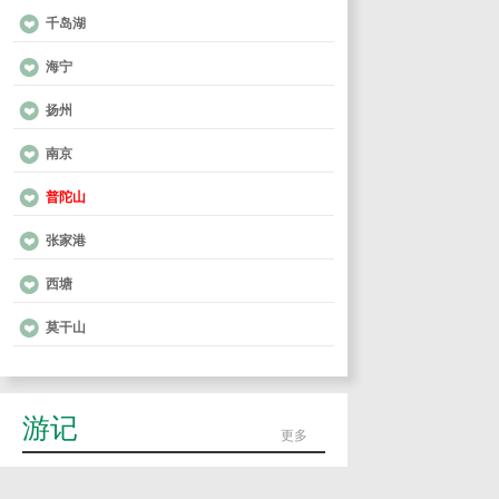
千岛湖
海宁
扬州
南京
普陀山
张家港
西塘
莫干山
游记
更多