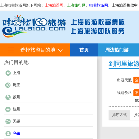
上海啦啦旅游网旗下网站：
上海旅游网
、
上海旅行网
、
啦啦旅游网
、
上海旅游集散中
选择旅游目的地
首页
周边热门游
热门目的地
到同里旅
上海
出游天数
全
周庄
线路价格
不
苏州
8
杭州
排序方式
推
无锡
乌镇