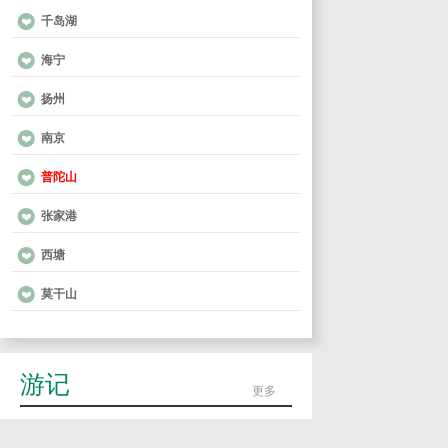
千岛湖
海宁
扬州
南京
普陀山
张家港
西塘
莫干山
游记
更多