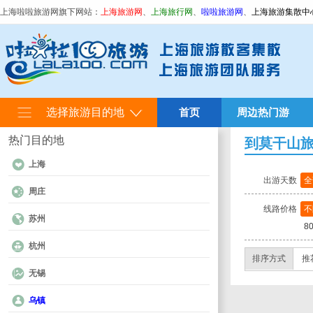
上海啦啦旅游网旗下网站：
上海旅游网
、
上海旅行网
、
啦啦旅游网
、
上海旅游集散中
选择旅游目的地
首页
周边热门游
热门目的地
到莫干山
上海
出游天数
全
周庄
线路价格
不
苏州
8
杭州
排序方式
推
无锡
乌镇