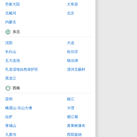
乔家大院
大草原
北戴河
北京
内蒙古
东北
沈阳
大连
长白山
哈尔滨
五大连池
镜泊湖
扎龙湿地自然保护区
漠河北极村
黑龙江
西南
昆明
丽江
峨眉山-乐山大佛
大理
拉萨
都江堰
青城山
黄果树瀑布
九寨沟
西双版纳