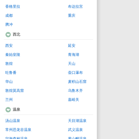
香格里拉
布达拉宫
成都
重庆
腾冲
西北
西安
延安
秦始皇陵
青海湖
敦煌
天山
吐鲁番
壶口瀑布
华山
麦积山石窟
敦煌莫高窟
乌鲁木齐
兰州
嘉峪关
温泉
汤山温泉
天目湖温泉
常州恐龙谷温泉
武义温泉
宁海森林温泉
黄山醉温泉