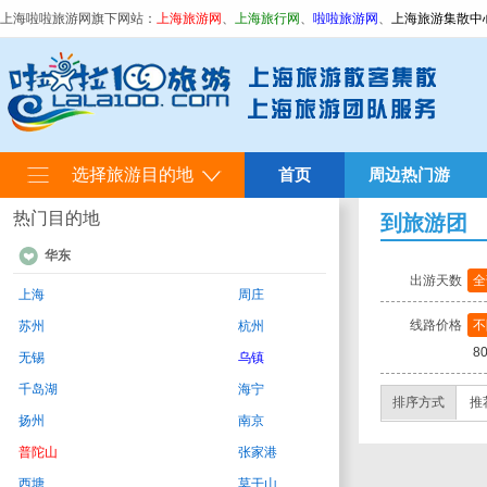
上海啦啦旅游网旗下网站：
上海旅游网
、
上海旅行网
、
啦啦旅游网
、
上海旅游集散中
选择旅游目的地
首页
周边热门游
热门目的地
到旅游团
华东
出游天数
全
上海
周庄
线路价格
不
苏州
杭州
8
无锡
乌镇
千岛湖
海宁
排序方式
推
扬州
南京
普陀山
张家港
西塘
莫干山