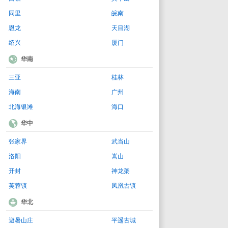
同里
皖南
恩龙
天目湖
绍兴
厦门
华南
三亚
桂林
海南
广州
北海银滩
海口
华中
张家界
武当山
洛阳
嵩山
开封
神龙架
芙蓉镇
凤凰古镇
华北
避暑山庄
平遥古城