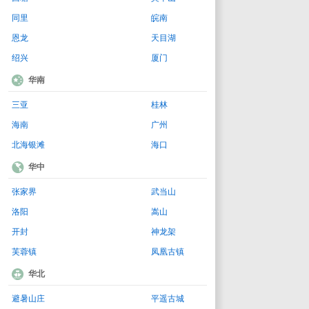
同里
皖南
恩龙
天目湖
绍兴
厦门
华南
三亚
桂林
海南
广州
北海银滩
海口
华中
张家界
武当山
洛阳
嵩山
开封
神龙架
芙蓉镇
凤凰古镇
华北
避暑山庄
平遥古城