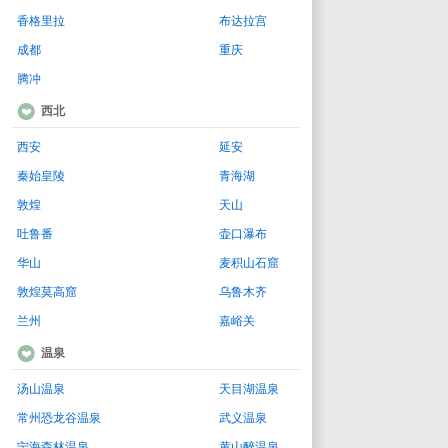
香格里拉
布达拉宫
成都
重庆
腾冲
西北
西安
延安
秦始皇陵
青海湖
敦煌
天山
吐鲁番
壶口瀑布
华山
麦积山石窟
敦煌莫高窟
乌鲁木齐
兰州
嘉峪关
温泉
汤山温泉
天目湖温泉
常州恐龙谷温泉
武义温泉
宁海森林温泉
黄山醉温泉