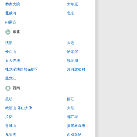
乔家大院
大草原
北戴河
北京
内蒙古
东北
沈阳
大连
长白山
哈尔滨
五大连池
镜泊湖
扎龙湿地自然保护区
漠河北极村
黑龙江
西南
昆明
丽江
峨眉山-乐山大佛
大理
拉萨
都江堰
青城山
黄果树瀑布
九寨沟
西双版纳