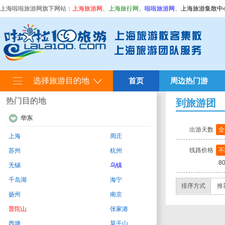
上海啦啦旅游网旗下网站：
上海旅游网
、
上海旅行网
、
啦啦旅游网
、
上海旅游集散中
选择旅游目的地
首页
周边热门游
热门目的地
到旅游团
华东
出游天数
全
上海
周庄
线路价格
不
苏州
杭州
8
无锡
乌镇
千岛湖
海宁
排序方式
推
扬州
南京
普陀山
张家港
西塘
莫干山