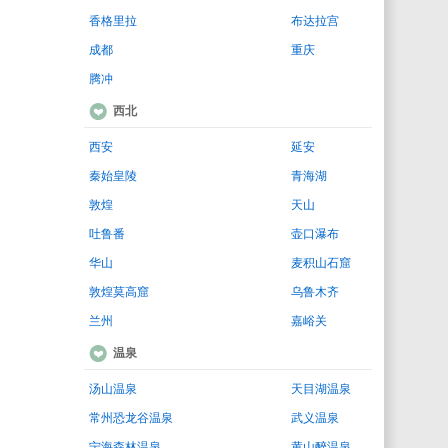
香格里拉
布达拉宫
成都
重庆
腾冲
西北
西安
延安
秦始皇陵
青海湖
敦煌
天山
吐鲁番
壶口瀑布
华山
麦积山石窟
敦煌莫高窟
乌鲁木齐
兰州
嘉峪关
温泉
汤山温泉
天目湖温泉
常州恐龙谷温泉
武义温泉
宁海森林温泉
黄山醉温泉