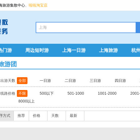
海旅游集散中心
、
啦啦淘宝店
热门游
周边短时游
上海一日游
上海旅游
杭
旅游团
出游天数
全部
一日游
二日游
三日游
四日游
线路价格
不限
500以下
501-1000
1001-2000
2001
8000以上
序方式
推荐
价格
天数
最新