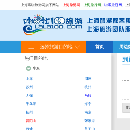
上海啦啦旅游网旗下网站：
上海旅游网
、
上海旅行网
、
啦啦旅游网
、
上
选择旅游目的地
首页
周边
热门目的地
到
华东
上海
周庄
苏州
杭州
无锡
乌镇
千岛湖
海宁
排
扬州
南京
普陀山
张家港
西塘
莫干山