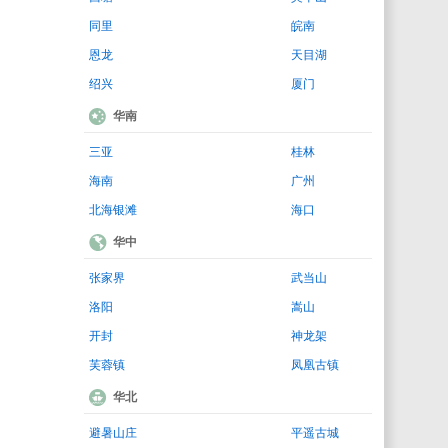
同里
皖南
恩龙
天目湖
绍兴
厦门
华南
三亚
桂林
海南
广州
北海银滩
海口
华中
张家界
武当山
洛阳
嵩山
开封
神龙架
芙蓉镇
凤凰古镇
华北
避暑山庄
平遥古城