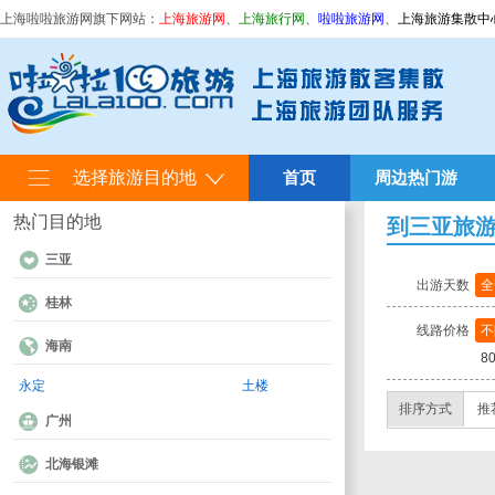
上海啦啦旅游网旗下网站：
上海旅游网
、
上海旅行网
、
啦啦旅游网
、
上海旅游集散中
选择旅游目的地
首页
周边热门游
热门目的地
到三亚旅
三亚
出游天数
全
桂林
线路价格
不
海南
8
永定
土楼
排序方式
推
广州
北海银滩