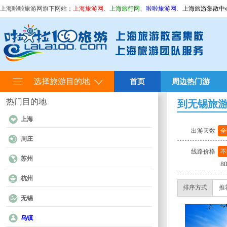
上海啦啦旅游网旗下网站：
上海旅游网
、
上海旅行网
、
啦啦旅游网
、
上海旅游集散中
选择旅游目的地
首页
周边热门游
热门目的地
到无锡旅
上海
出游天数
全
周庄
线路价格
不
苏州
8
杭州
排序方式
推
无锡
乌镇