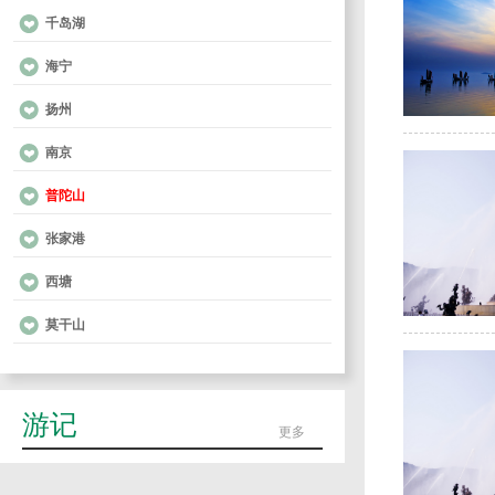
千岛湖
海宁
扬州
南京
普陀山
张家港
西塘
莫干山
游记
更多