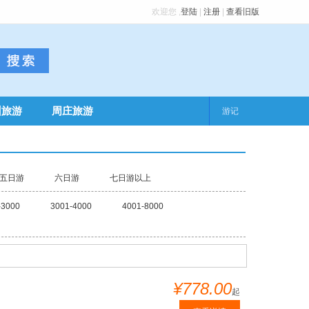
欢迎您
,
登陆
|
注册
|
查看旧版
州旅游
周庄旅游
游记
五日游
六日游
七日游以上
-3000
3001-4000
4001-8000
¥778.00
起