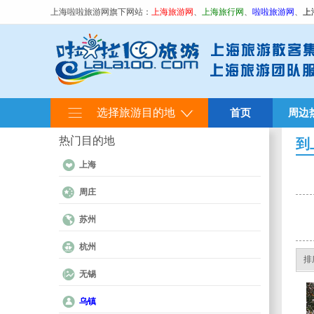
上海啦啦旅游网旗下网站：
上海旅游网
、
上海旅行网
、
啦啦旅游网
、
上
选择旅游目的地
首页
周边
热门目的地
到
上海
周庄
苏州
杭州
排
无锡
乌镇