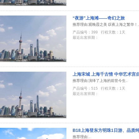
“夜游”上海滩——奇幻之旅
推荐理由:观晚霞之美 叹夜上海之繁华！.
产品编号：399
行程天数：1天
最近出发班期：
上海宋城 上海千古情 中华艺术宫
推荐理由:演绎了上海的前世今生..
产品编号：515
行程天数：1天
最近出发班期：
B18上海登东方明珠1日游、品质
推荐理由:..