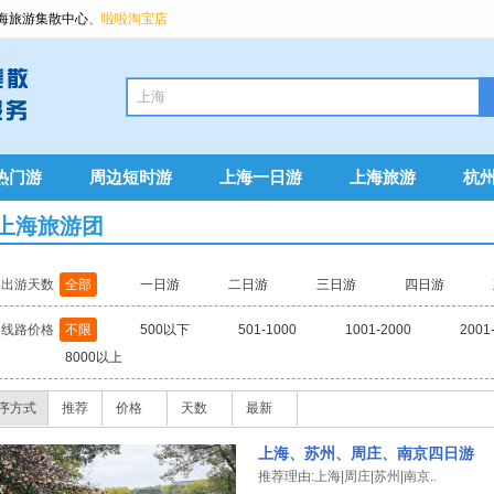
海旅游集散中心
、
啦啦淘宝店
热门游
周边短时游
上海一日游
上海旅游
杭
上海旅游团
出游天数
全部
一日游
二日游
三日游
四日游
线路价格
不限
500以下
501-1000
1001-2000
2001
8000以上
序方式
推荐
价格
天数
最新
上海、苏州、周庄、南京四日游
推荐理由:上海|周庄|苏州|南京..