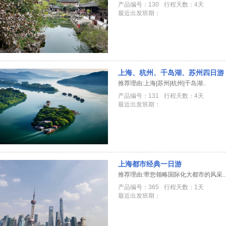
产品编号：130
行程天数：4天
最近出发班期：
上海、杭州、千岛湖、苏州四日游
推荐理由:上海|苏州|杭州|千岛湖..
产品编号：131
行程天数：4天
最近出发班期：
上海都市经典一日游
推荐理由:带您领略国际化大都市的风采..
产品编号：365
行程天数：1天
最近出发班期：