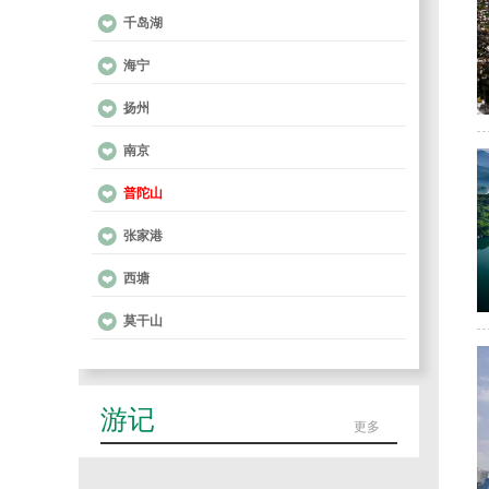
千岛湖
海宁
扬州
南京
普陀山
张家港
西塘
莫干山
游记
更多