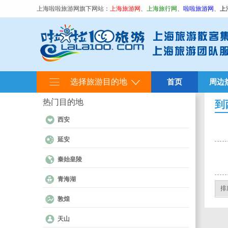
上海啦啦旅游网旗下网站：
上海旅游网
、
上海旅行网
、
啦啦旅游网
、
上
选择旅游目的地
首页
周边
热门目的地
到
西安
延安
秦始皇陵
青海湖
排
敦煌
天山