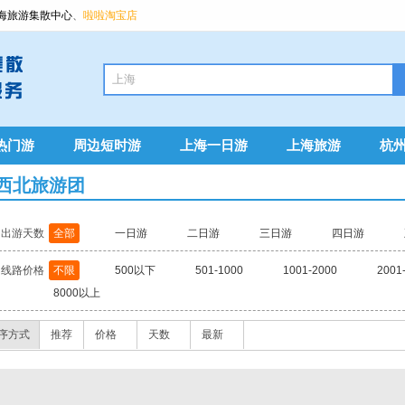
海旅游集散中心
、
啦啦淘宝店
热门游
周边短时游
上海一日游
上海旅游
杭
西北旅游团
出游天数
全部
一日游
二日游
三日游
四日游
线路价格
不限
500以下
501-1000
1001-2000
2001
8000以上
序方式
推荐
价格
天数
最新