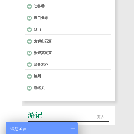
吐鲁番
壶口瀑布
华山
麦积山石窟
敦煌莫高窟
乌鲁木齐
兰州
嘉峪关
游记
更多
请您留言