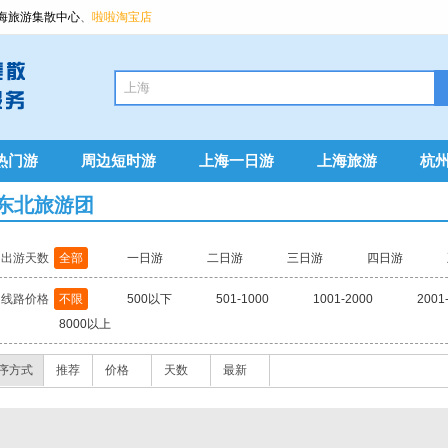
海旅游集散中心
、
啦啦淘宝店
热门游
周边短时游
上海一日游
上海旅游
杭
东北旅游团
出游天数
全部
一日游
二日游
三日游
四日游
线路价格
不限
500以下
501-1000
1001-2000
2001
8000以上
序方式
推荐
价格
天数
最新