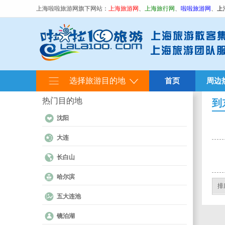
上海啦啦旅游网旗下网站：
上海旅游网
、
上海旅行网
、
啦啦旅游网
、
上
选择旅游目的地
首页
周边
热门目的地
到
沈阳
大连
长白山
哈尔滨
排
五大连池
镜泊湖