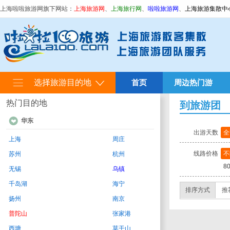
上海啦啦旅游网旗下网站：
上海旅游网
、
上海旅行网
、
啦啦旅游网
、
上海旅游集散中
选择旅游目的地
首页
周边热门游
热门目的地
到旅游团
华东
出游天数
全
上海
周庄
线路价格
不
苏州
杭州
8
无锡
乌镇
千岛湖
海宁
排序方式
推
扬州
南京
普陀山
张家港
西塘
莫干山