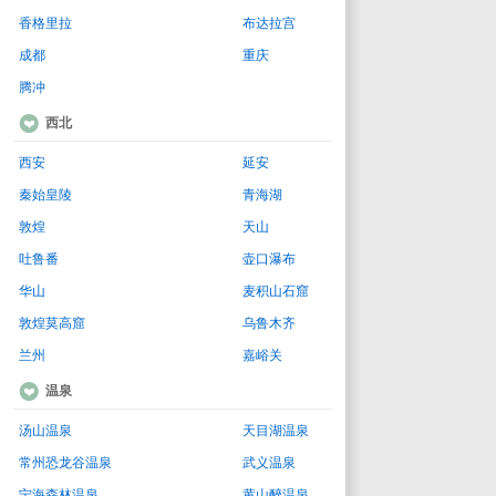
香格里拉
布达拉宫
成都
重庆
腾冲
西北
西安
延安
秦始皇陵
青海湖
敦煌
天山
吐鲁番
壶口瀑布
华山
麦积山石窟
敦煌莫高窟
乌鲁木齐
兰州
嘉峪关
温泉
汤山温泉
天目湖温泉
常州恐龙谷温泉
武义温泉
宁海森林温泉
黄山醉温泉