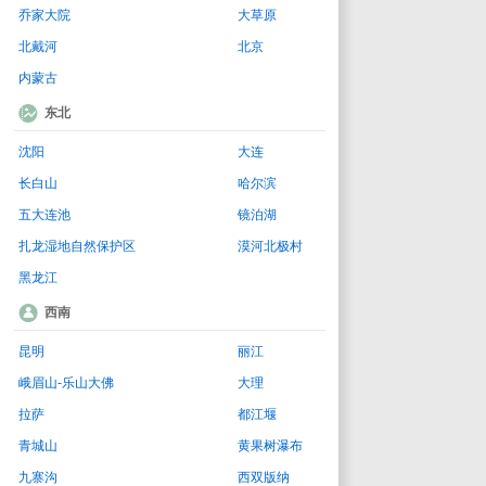
乔家大院
大草原
北戴河
北京
内蒙古
东北
沈阳
大连
长白山
哈尔滨
五大连池
镜泊湖
扎龙湿地自然保护区
漠河北极村
黑龙江
西南
昆明
丽江
峨眉山-乐山大佛
大理
拉萨
都江堰
青城山
黄果树瀑布
九寨沟
西双版纳