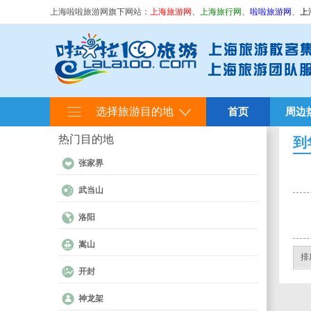
上海啦啦旅游网旗下网站：
上海旅游网
、
上海旅行网
、
啦啦旅游网
、
上
选择旅游目的地
首页
周边
热门目的地
到
张家界
武当山
洛阳
嵩山
排
开封
神龙架