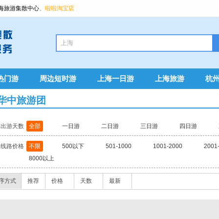
海旅游集散中心
、
啦啦淘宝店
热门游
周边短时游
上海一日游
上海旅游
杭
华中旅游团
出游天数
全部
一日游
二日游
三日游
四日游
线路价格
不限
500以下
501-1000
1001-2000
2001
8000以上
序方式
推荐
价格
天数
最新