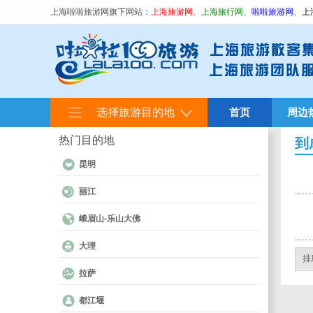
上海啦啦旅游网旗下网站：
上海旅游网
、
上海旅行网
、
啦啦旅游网
、
上
选择旅游目的地
首页
周边
热门目的地
到
昆明
丽江
峨眉山-乐山大佛
大理
排
拉萨
都江堰