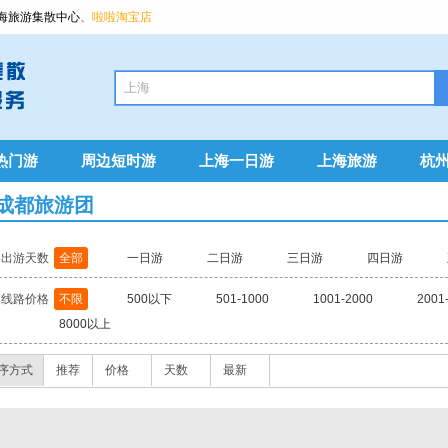
海旅游集散中心
、
啦啦淘宝店
热门游
周边短时游
上海一日游
上海旅游
杭
成都旅游团
出游天数
全部
一日游
二日游
三日游
四日游
线路价格
不限
500以下
501-1000
1001-2000
2001
8000以上
序方式
推荐
价格
天数
最新