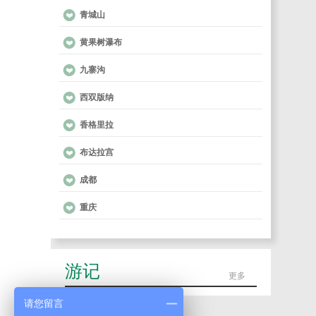
青城山
黄果树瀑布
九寨沟
西双版纳
香格里拉
布达拉宫
成都
重庆
游记
更多
请您留言