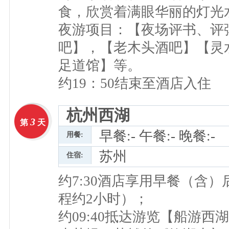
食，欣赏着满眼华丽的灯光
夜游项目：【夜场评书、评
吧】，【老木头酒吧】【灵
足道馆】等。
约19：50结束至酒店入住
杭州西湖
3
第
天
早餐:- 午餐:- 晚餐:-
用餐:
苏州
住宿:
约7:30酒店享用早餐（含
程约2小时）；
约09:40抵达游览【船游