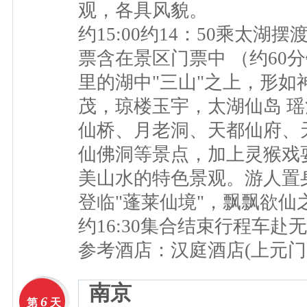
观，各具风貌。
约15:00约14：50乘太
票含在景区门票中 （约60分
里的湖中"三山"之上，形如
茂，琼楼玉宇，太湖仙岛 
仙桥、月老洞、天都仙府、
仙佛洞等景点，加上灵猴戏
美山水的特色景观。游人置
登临"蓬莱仙境"，飘飘欲仙
约16:30集合结束行程车赴
参考酒店：汉庭酒店(上元门
南京
6
第
天