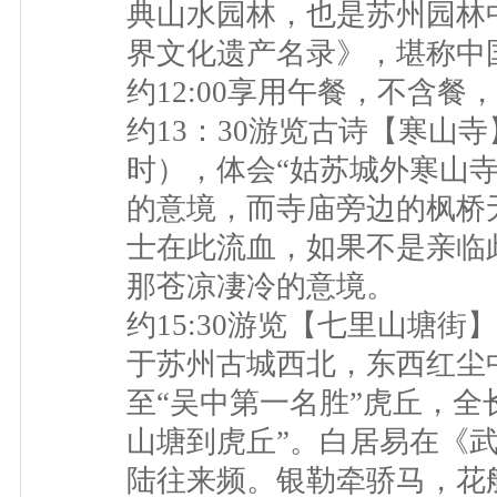
典山水园林，也是苏州园林
界文化遗产名录》，堪称中
约12:00享用午餐，不含餐
约13：30游览古诗【寒山
时），体会“姑苏城外寒山
的意境，而寺庙旁边的枫桥
士在此流血，如果不是亲临
那苍凉凄冷的意境。
约15:30游览【七里山塘街
于苏州古城西北，东西红尘
至“吴中第一名胜”虎丘，全
山塘到虎丘”。白居易在《
陆往来频。银勒牵骄马，花