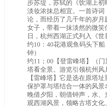
步苏堤，苏轼的《饮湖上初
淡妆浓抹总相宜。一首诗词
论，而经历了几千年的岁月
女子，带着一抹淡然的微笑伫
日，杭州西湖正式列入《世
约10：40花港观鱼码头下
钟）
约11；00【登雷峰塔】（
塔看全景。游览引领杭州风月
【雷峰塔】它是选在原塔址
保护罩与塔结合一体的风景
晚借夕阳，朝借钟声，水、
观西湖风景，领略古塔文化