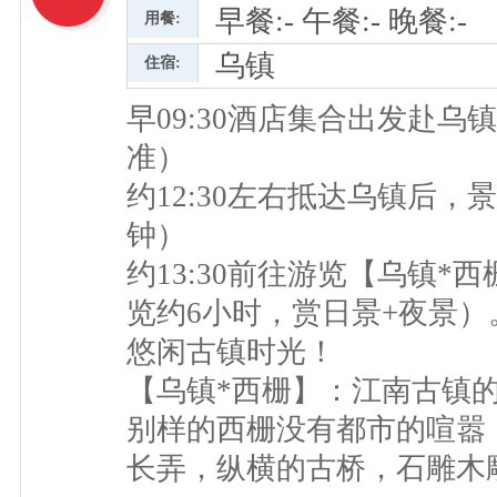
早餐:- 午餐:- 晚餐:-
用餐:
乌镇
住宿:
早09:30酒店集合出发赴
准）
约12:30左右抵达乌镇后，
钟）
约13:30前往游览【乌镇*
览约6小时，赏日景+夜景
悠闲古镇时光！
【乌镇*西栅】：江南古镇
别样的西栅没有都市的喧嚣
长弄，纵横的古桥，石雕木