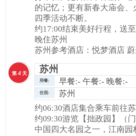
的记忆；更有新春大庙会、
四季活动不断。
约17:00结束美好行程，
晚住苏州
苏州参考酒店：悦梦酒店 蔚
苏州
4
第
天
早餐:- 午餐:- 晚餐:-
用餐:
苏州
住宿:
约06:30酒店集合乘车前往
约09:30游览【拙政园】
中国四大名园之一，江南园