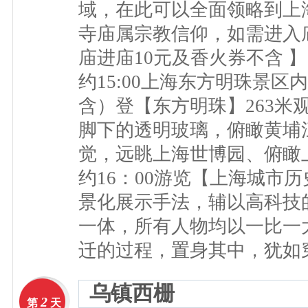
域，在此可以全面领略到上
寺庙属宗教信仰，如需进入
庙进庙10元及香火券不含 】
约15:00上海东方明珠景区
含）登【东方明珠】263米
脚下的透明玻璃，俯瞰黄埔
觉，远眺上海世博园、俯瞰
约16：00游览【上海城市
景化展示手法，辅以高科技
一体，所有人物均以一比一
迁的过程，置身其中，犹如
乌镇西栅
2
第
天