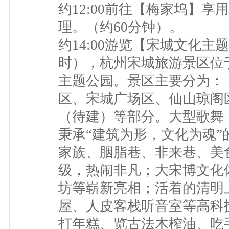
约12:00前往【梅家坞】
理。（约60分钟）。
约14:00游览【宋城文化主
时），杭州宋城旅游景区位
主题公园。景区主要分为：
区、宋城广场区、仙山琼阁
（待建）等部分。大型歌舞
秉承“建筑为形，文化为魂
家族、胭脂巷、非来巷、美
级，热闹非凡；大宋博文化
坊等崭新亮相；活着的清明
屋、人皮客栈听音室等高科
打年糕、览古法木榨油、吃