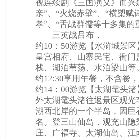
视连续剧《三国演义》而兴
亲”、“火烧赤壁”、“横槊赋
孝”、“舌战群儒等十多集
——三英战吕布，
约10：50游览【水浒城景
皇宫相府、山寨民宅、衙门
栈、湖泊苇荡、水泊梁山等
约12:30享用午餐，不含餐
约14：00游览【太湖鼋头
外太湖鼋头渚往返景区观光
湖西北岸的一个半岛，因巨
名。登三山仙岛，观充山隐
庄、广福寺、太湖仙岛、江