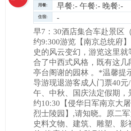
早餐:- 午餐:- 晚餐:-
用餐:
-
住宿:
早7：30酒店集合车赴景区
约9:300游览【南京总统
史的风云变幻，游览这里就
合了中西式风格，既有这几
亭台阁谢的园林 。*温馨
导游现退游客成人门票40元
午、中秋、国庆法定假期，
约10:30【侵华日军南京
烈士陵园】,请知晓。原二
史料文物、建筑、雕塑、影