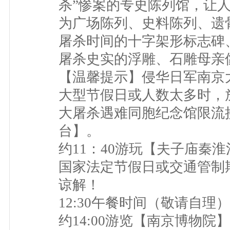
杀”惨案的专史陈列馆，让
为广场陈列、史料陈列、遗
屠杀时间的十字架形标志碑
屠杀史实的浮雕、石雕母亲像
【温馨提示】侵华日军南京
大型节假日或人数太多时，放
大屠杀遇难同胞纪念馆限流
台】。
约11：40游玩【夫子庙秦
国家法定节假日或交通管制
谅解！
12:30午餐时间（敬请自理
约14:00游览【南京博物