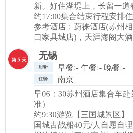
新。好住湖堤上，长留一道春
约17:00集合结束行程安排
参考酒店：蔚徕酒店(苏州相
口家具城店)，天涯海阁大酒
无锡
5
第
天
早餐:- 午餐:- 晚餐:-
用餐:
南京
住宿:
早06：30苏州酒店集合车
准）
约9:30游览【三国城景区
国城古战船40元/人自愿自