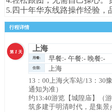
4.轻松跟团，无需自己操心
5.四十年华东线路操作经验，
行程详情
上海
1
第
天
早餐:- 午餐:- 晚餐:-
用餐:
上海
住宿:
13：00上海火车站/13：
通知为准）
约13:40游览【城隍庙】
筑多建于明清时代，是集景