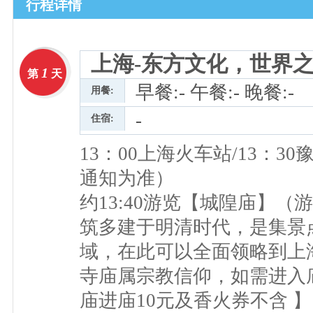
行程详情
上海-东方文化，世界
1
第
天
早餐:- 午餐:- 晚餐:-
用餐:
-
住宿:
13：00上海火车站/13：
通知为准）
约13:40游览【城隍庙】
筑多建于明清时代，是集景
域，在此可以全面领略到上
寺庙属宗教信仰，如需进入
庙进庙10元及香火券不含 】