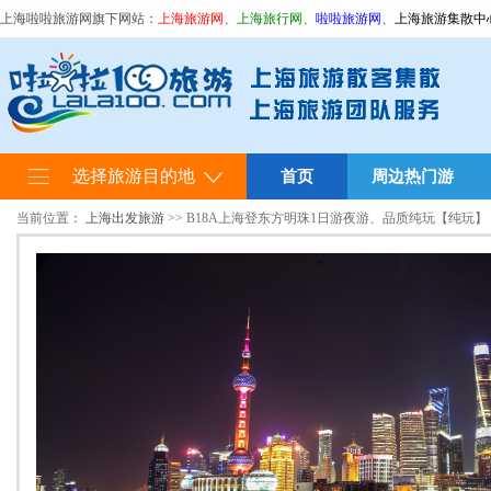
上海啦啦旅游网旗下网站：
上海旅游网
、
上海旅行网
、
啦啦旅游网
、
上海旅游集散中
选择旅游目的地
首页
周边热门游
当前位置：
上海出发旅游
>> B18A上海登东方明珠1日游夜游、品质纯玩【纯玩】