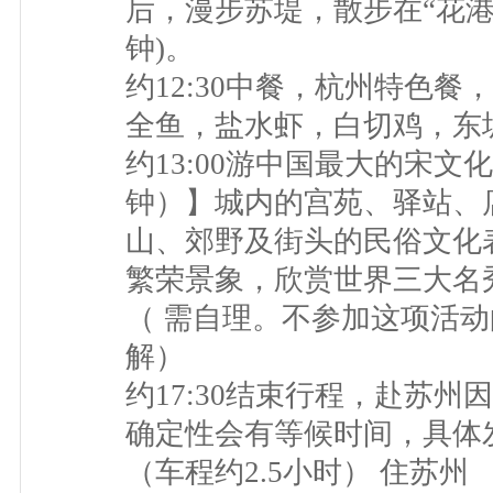
后，漫步苏堤，散步在“花港
钟)。
约12:30中餐，杭州特色餐
全鱼，盐水虾，白切鸡，东
约13:00游中国最大的宋文化
钟）】城内的宫苑、驿站、
山、郊野及街头的民俗文化
繁荣景象，欣赏世界三大名
（ 需自理。不参加这项活
解）
约17:30结束行程，赴苏
确定性会有等候时间，具体
（车程约2.5小时） 住苏州