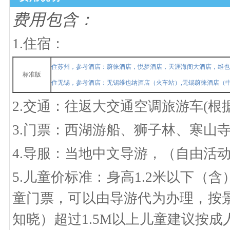
费用包含：
1.住宿：
住苏州，参考酒店：蔚徕酒店，悦梦酒店，天涯海阁大酒店，维也
标准版
住无锡，参考酒店：无锡维也纳酒店（火车站）
,无锡蔚徕酒店（
2.交通：往返
大交通空调旅游车
(根
3.门票：西湖游船、
狮子林、寒山
4.导服：当地中文导游，（自由活
5.
儿童价标准：身高
1.2米以下（
童门票，可以由导游代为办理，按
知晓）超过
1.5M以上儿童建议按成