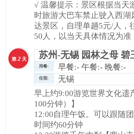
√ 温馨提示：景区根据当
时旅游大巴车禁止驶入西湖
达景区，自理单趟5元/人，往
50人，以当天具体情况为准
苏州-无锡 园林之母 碧
2
第
天
早餐:- 午餐:- 晚餐:-
用餐:
无锡
住宿:
早上约9:00游览世界文化
100分钟）】
12:00自理午饭。可以跟随
时间约60分钟