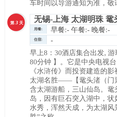
车时间以导游通知为准，敬
无锡-上海 太湖明珠 
3
第
天
早餐:- 午餐:- 晚餐:-
用餐:
-
住宿:
早上8：30酒店集合出发,
80分钟 】。它是中央电视
《水浒传》而投资建造的影
太湖名胜——【鼋头渚（门票
含太湖游船，三山仙岛。鼋
岛，因有巨石突入湖中，状
水秀，浑然天成，为太湖风
胜”之称。