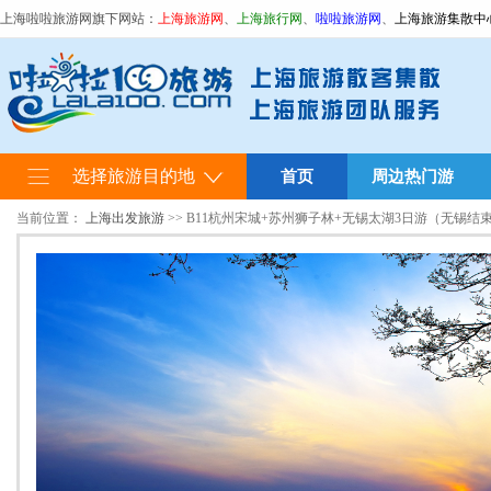
上海啦啦旅游网旗下网站：
上海旅游网
、
上海旅行网
、
啦啦旅游网
、
上海旅游集散中
选择旅游目的地
首页
周边热门游
当前位置：
上海出发旅游
>> B11杭州宋城+苏州狮子林+无锡太湖3日游（无锡结