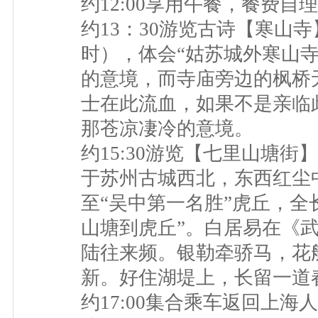
约12:00享用午餐，餐费自理
约13：30游览古诗【寒山
时），体会“姑苏城外寒山
的意境，而寺庙旁边的枫桥
士在此流血，如果不是亲临
那苍凉凄冷的意境。
约15:30游览【七里山塘街
于苏州古城西北，东西红尘
至“吴中第一名胜”虎丘，全
山塘到虎丘”。白居易在《
陆往来频。银勒牵骄马，花
新。好住湖堤上，长留一道春
约17:00集合乘车返回上海