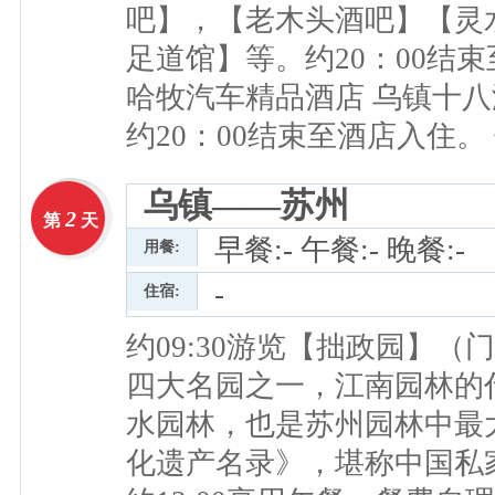
吧】，【老木头酒吧】【灵
足道馆】等。约20：00结
哈牧汽车精品酒店 乌镇十八
约20：00结束至酒店入住。
乌镇——苏州
2
第
天
早餐:- 午餐:- 晚餐:-
用餐:
-
住宿:
约09:30游览【拙政园】
四大名园之一，江南园林的
水园林，也是苏州园林中最
化遗产名录》，堪称中国私