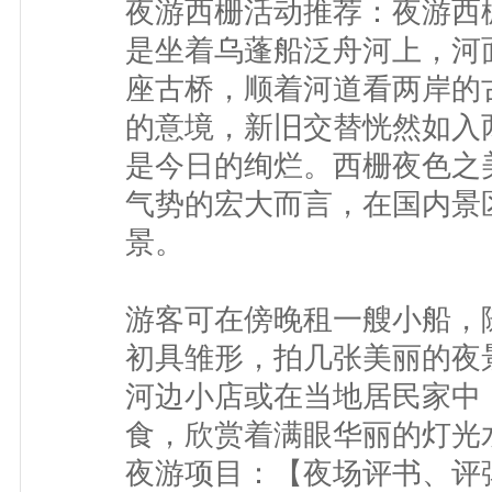
夜游西栅活动推荐：夜游西
是坐着乌蓬船泛舟河上，河
座古桥，顺着河道看两岸的
的意境，新旧交替恍然如入
是今日的绚烂。西栅夜色之
气势的宏大而言，在国内景
景。
游客可在傍晚租一艘小船，
初具雏形，拍几张美丽的夜
河边小店或在当地居民家中
食，欣赏着满眼华丽的灯光
夜游项目：【夜场评书、评