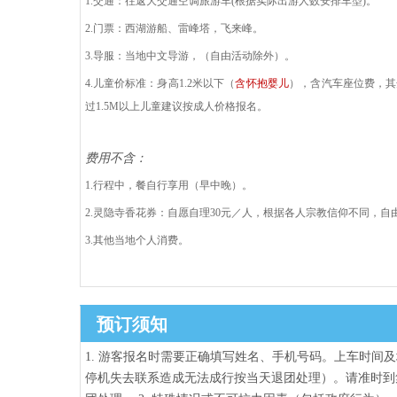
1.交通：
往返大交通空调旅游车
(根据实际出游人数安排车型)
。
2.门票：西湖游船、雷峰塔，飞来峰。
3.导服：当地中文导游，（自由活动除外）。
4.儿童价标准：身高1.2米以下（
含怀抱婴儿
），含汽车座位费，其
过
1.5M以上儿童建议按成人价格报名。
费用不含：
1.
行程中，餐自行享用（早中晚）。
2.
灵隐寺香花券：自愿自理
30元／人，根据各人宗教信仰不同，自
3.其他当地个人消费。
预订须知
1. 游客报名时需要正确填写姓名、手机号码。上车时间及
停机失去联系造成无法成行按当天退团处理）。请准时到