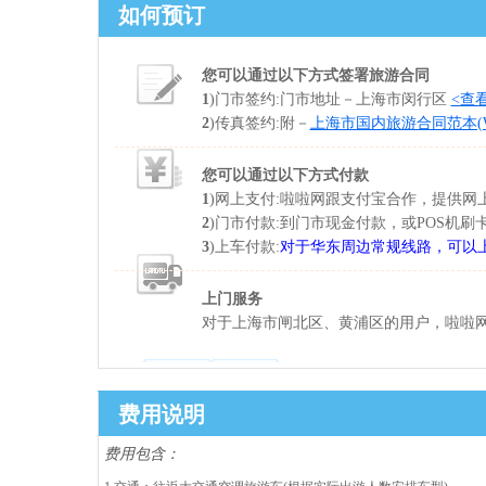
如何预订
您可以通过以下方式签署旅游合同
1
)门市签约:门市地址－上海市闵行区
<查
2
)传真签约:附－
上海市国内旅游合同范本(Wo
您可以通过以下方式付款
1
)网上支付:啦啦网跟支付宝合作，提供
2
)门市付款:到门市现金付款，或POS机刷
3
)上车付款:
对于华东周边常规线路，可以
上门服务
对于上海市闸北区、黄浦区的用户，啦啦网
费用说明
费用包含：