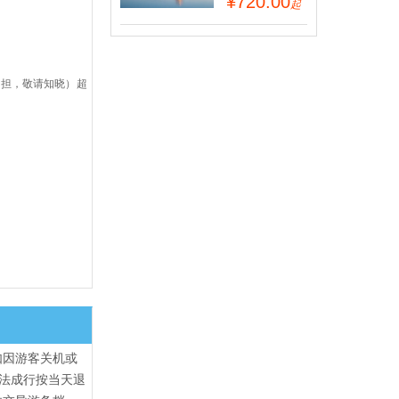
¥720.00
起
承担，敬请知晓）超
如因游客关机或
法成行按当天退