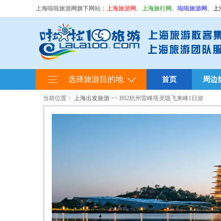
上海啦啦旅游网旗下网站：
上海旅游网
、
上海旅行网
、
啦啦旅游网
、
上
选择旅游目的地
首页
周边
当前位置：
上海出发旅游
>> B02杭州雷峰塔灵隐飞来峰1日游