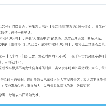
路170号）门口集合，乘旅游大巴赴【浙江杭州(车程约180分钟)】。具体
收短信，保持手机畅通。
览时间约50分钟】，体验“人在画中游”的意境、观赏西湖美景、断桥风光、
的【雷峰塔（门票已含）游览时间(约50分钟】、在塔上众览西湖全景。1
瑰宝—【飞来峰（门票已含）游览时间约80分钟】、在千年古刹灵隐寺参禅
同，自由选择)；。
性，返程发车根据不确定性会有等候时间，具体发车时间以导游通知为准，敬
进行临时交通管制。届时旅游大巴车禁止驶入西湖风景区，客人需要换乘
，如需包车300/趟，限乘50人，以当天具体情况为准，敬请谅解
行微调，敬请以出团通知为准。