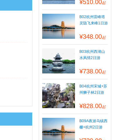
¥510.00
起
B02杭州雷峰塔
灵隐飞来峰1日游
¥348.00
起
B03杭州西湖山
水风情2日游
¥738.00
起
B04杭州宋城+苏
州狮子林2日游
¥828.00
起
B09A夜游乌镇西
栅+杭州2日游