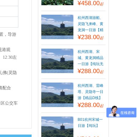
¥458.00
起
杭州西湖游船、
灵隐飞来峰、黄
龙洞一日游【精
位置，导游
¥238.00
品C线】
起
花港观
杭州西湖、宋
2:30左
城、黄龙洞精品
一日游【纯玩无
¥288.00
购物】
起
礼佛(灵隐
杭州西湖、雷峰
请配合
塔、灵隐寺一日
游【精品D线】
景区公交车
¥288.00
起
B01杭州宋城一
日游【纯玩】