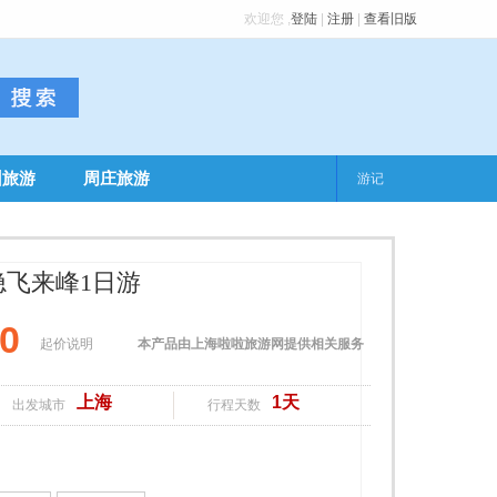
欢迎您
,
登陆
|
注册
|
查看旧版
州旅游
周庄旅游
游记
隐飞来峰1日游
00
起价说明
本产品由上海啦啦旅游网提供相关服务
上海
1天
出发城市
行程天数