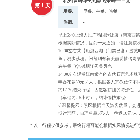
杭州雷峰塔+灵隐飞来峰一日游
1
第
天
用餐:
早餐:- 午餐:- 晚餐:-
住宿:
-
早上6:40上海人民广场国际饭店（南京西
根据实际情况，提前一天通知，请注意接
10:00左右乘【船游西湖（门票已含）游
鱼，漫步苏堤。闲逛到有着美丽爱情传奇故事
右午餐,欣赏钱塘江秀美风光
14:00左右观赏江南稀有的古代石窟艺术
寺香花券30元／人，根据各人宗教信仰不
约17:30结束行程，因散客拼团的特殊
（车程约2.5小时），结束愉快旅程~
√ 温馨提示：景区根据当天游客数量，会
抵达景区，自理单趟5元/人，往返10元/人
* 以上行程仅供参考，最终行程可能会根据实际情况进