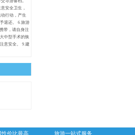
并交导游备档。
注意安全卫生，
活动行动，产生
退还。 6.旅游
携带，请自身注
、大中型手术的恢
意安全。 9.建
网性价比最高
旅游一站式服务