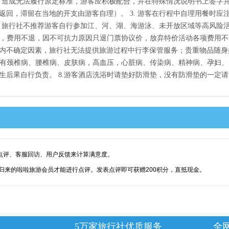
），造成无法履行原定标准，游客应积极配合，并在特殊情况说明书上签字
回，滞留在当地的开支由游客自理）。 3. 游客在行程中自理用餐时应
. 旅行社不推荐游客自行参加江、河、湖、海游泳、未开放区域等高风险
点，费用不退，因不可抗力原因只退门票协议价，放弃特价活动各项费用不予
内不确定因素，旅行社无法提供旅游过程中行李保管服务；贵重物品随身
7.有颈椎病、腰椎病、皮肤病，高血压，心脏病、传染病、精神病、孕妇
后果自行负责。 8.游客酒店洗浴时请垫好防滑垫，没有防滑垫的一定请注
点评、客服回访、用户反馈来计算满意度。
归来的啦啦旅游会员才能进行点评。发表点评即可获赠200积分，直抵现金。
5万家旅行社优质服务
全