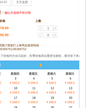
10-07
天天发团
！确认并选择开班日期
价格
人数
78.00
50.00
或预订请拔打上海周边旅游热线
36368751/36368752
以下价格均为当日起价，旺季价格和位置变化较快，请尽快下单）
月
三
星期四
星期五
星期六
星期日
3
4
5
6
0
￥348.0
￥348.0
￥348.0
￥348.0
10
11
12
13
0
￥348.0
￥348.0
￥348.0
￥348.0
17
18
19
20
0
￥348.0
￥348.0
￥348.0
￥348.0
24
25
26
27