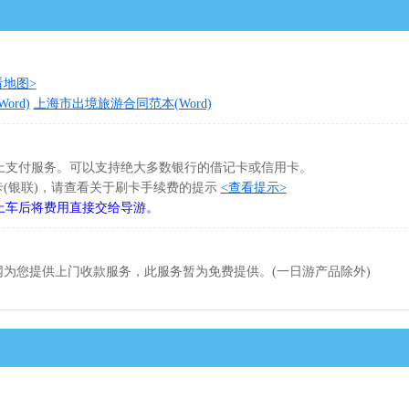
看地图>
rd)
上海市出境旅游合同范本(Word)
网上支付服务。可以支持绝大多数银行的借记卡或信用卡。
卡(银联)，请查看关于刷卡手续费的提示
<查看提示>
上车后将费用直接交给导游。
为您提供上门收款服务，此服务暂为免费提供。(一日游产品除外)