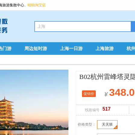
海旅游集散中心
、
啦啦淘宝店
热门游
周边短时游
上海一日游
上海旅游
杭
B02杭州雷峰塔灵
348.
¥
促销价
517
线路编号
价格类型：
天天班