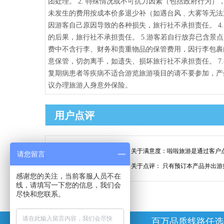
团处理。 2. 特殊情况或不可抗力因素（包括政府行为
未发生的费用按成本价多退少补（如遇台风﹑大雾等无法返
因游客自己原因导致的各种损失，旅行社不承担责任。 4
的后果，旅行社不承担责任。 5.游客若自行放弃已含景
费中不含行李、财务和贵重物品的保管费用，因行李包裹
意保管，切勿离手，如遗失、损坏旅行社不承担责任。 
复期病患者等疾病不适合游览旅游项目的请不要参加，产生
议办理旅游人身意外保险。
用户点评
99.9%
关于满意度：
啦啦旅游是通过客户
请您留言
关于点评：
只有预订本产品并出游
整体满意度
感谢您的关注，当前客服人员不在
线，请填写一下您的信息，我们会
尽快和您联系。
为什么选择啦啦
百万品质线路任选