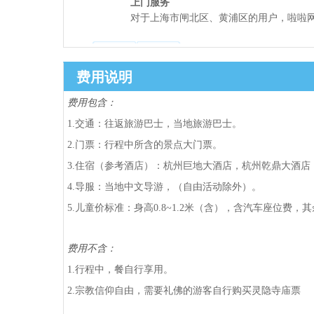
上门服务
对于上海市闸北区、黄浦区的用户，啦啦网
费用说明
费用包含：
1.交通：往返旅游巴士，当地旅游巴士。
2.门票：行程中所含的景点大门票。
3.住宿（参考酒店）：杭州巨地大酒店，杭州乾鼎大酒店
4.导服：当地中文导游，（自由活动除外）。
5.儿童价标准：身高0.8~1.2米（含），含汽车座位费，
费用不含：
1.行程中，餐自行享用。
2.宗教信仰自由，需要礼佛的游客自行购买灵隐寺庙票