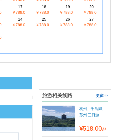
0
￥788.0
￥788.0
￥788.0
￥788.0
17
18
19
20
0
￥788.0
￥788.0
￥788.0
￥788.0
24
25
26
27
0
￥788.0
￥788.0
￥788.0
￥788.0
0
旅游相关线路
更多>>
杭州、千岛湖、
苏州 三日游
¥518.00
起