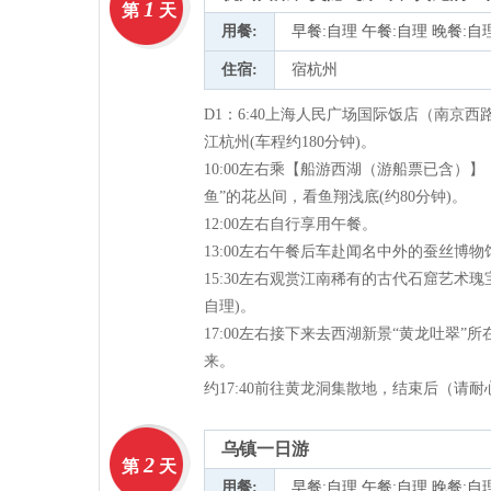
1
第
天
用餐:
早餐:自理 午餐:自理 晚餐:自
住宿:
宿杭州
D1：6:40上海人民广场国际饭店（南京
江杭州(车程约180分钟)。
10:00左右乘【船游西湖（游船票已含）
鱼”的花丛间，看鱼翔浅底(约80分钟)。
12:00左右自行享用午餐。
13:00左右午餐后车赴闻名中外的蚕丝博物
15:30左右观赏江南稀有的古代石窟艺术
自理)。
17:00左右接下来去西湖新景“黄龙吐翠
来。
约17:40前往黄龙洞集散地，结束后（请
乌镇一日游
2
第
天
用餐:
早餐:自理 午餐:自理 晚餐:自