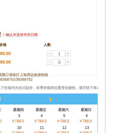
！确认并选择开班日期
价格
人数
88.00
90.00
或预订请拔打上海周边旅游热线
36368751/36368752
以下价格均为当日起价，旺季价格和位置变化较快，请尽快下单）
月
三
星期四
星期五
星期六
星期日
3
4
5
6
0
￥788.0
￥788.0
￥788.0
￥788.0
10
11
12
13