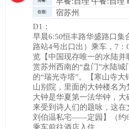
早餐:自理 午餐:自理
用餐:
宿苏州
住宿:
D1：
早晨6:50恒丰路华盛路口集
路站4号出口出）乘车，7：
览【中国现存唯一的水陆并联
赏苏州西南的“盘门”水陆城
的“瑞光寺塔”。【寒山寺大
山别院，里面的大钟楼名为
大钟是华夏第一法华钟，大
来受到诗人们的题咏，这在
刘伯温私宅——定园】（约
乘车前往酒店入住。