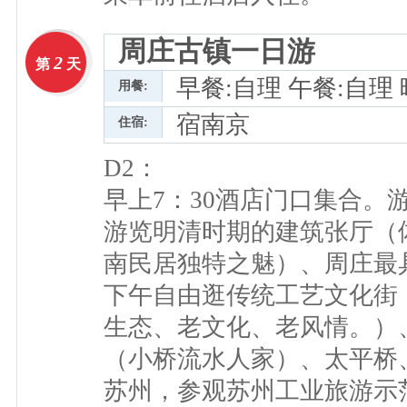
周庄古镇一日游
2
第
天
早餐:自理 午餐:自理
用餐:
宿南京
住宿:
D2：
早上7：30酒店门口集合。游
游览明清时期的建筑张厅（
南民居独特之魅）、周庄最
下午自由逛传统工艺文化街
生态、老文化、老风情。）
（小桥流水人家）、太平桥、
苏州，参观苏州工业旅游示范