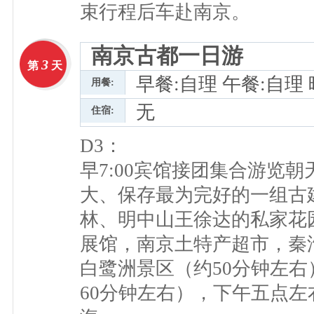
束行程后车赴南京。
南京古都一日游
3
第
天
早餐:自理 午餐:自理 
用餐:
无
住宿:
D3：
早7:00宾馆接团集合游览
大、保存最为完好的一组古
林、明中山王徐达的私家花园
展馆，南京土特产超市，秦
白鹭洲景区（约50分钟左
60分钟左右），下午五点