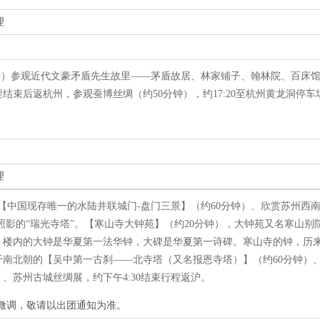
理
40分钟）参观近代文豪矛盾先生故里——茅盾故居、林家铺子、翰林院、百床
束后返杭州，参观蚕博丝绸（约50分钟），约17:20至杭州黄龙洞停车
理
览【中国现存唯一的水陆并联城门-盘门三景】（约60分钟）、欣赏苏州西南
照影的“瑞光寺塔”。【寒山寺大钟苑】（约20分钟），大钟苑又名寒山别
，楼内的大钟是华夏第一法华钟，大碑是华夏第一诗碑。寒山寺的钟，历
南北朝的【吴中第一古刹——北寺塔（又名报恩寺塔）】（约60分钟）
、苏州古城丝绸展，约下午4:30结束行程返沪。
行微调，敬请以出团通知为准。