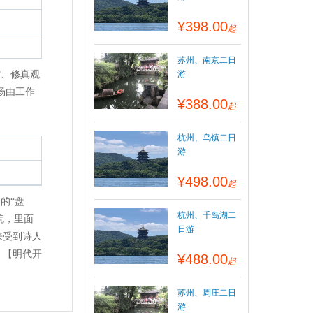
¥398.00
起
苏州、南京二日
馆、修真观
游
场由工作
¥388.00
起
杭州、乌镇二日
游
¥498.00
起
的“盘
杭州、千岛湖二
院，里面
日游
来受到诗人
、【明代开
¥488.00
起
苏州、周庄二日
游