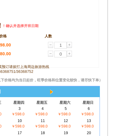
！确认并选择开班日期
价格
人数
98.00
80.00
或预订请拔打上海周边旅游热线
36368751/36368752
以下价格均为当日起价，旺季价格和位置变化较快，请尽快下单）
月
三
星期四
星期五
星期六
星期日
3
4
5
6
0
￥598.0
￥598.0
￥598.0
￥598.0
10
11
12
13
0
￥598.0
￥598.0
￥598.0
￥598.0
17
18
19
20