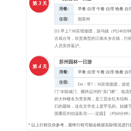
3
第
天
用餐:
早餐:自理 午餐:自理 晚餐:自
住宿:
宿苏州
D3:早上7:00宾馆接团，游乌镇（约2
古戏台等，欣赏典型的江南水乡古镇，行程结
人员安排返沪。
苏州园林一日游
4
第
天
用餐:
早餐:自理 午餐:自理 晚餐:自
住宿:
D4：早7：30宾馆接团，游
门”水陆城门、横跨运河的“吴门桥”、临流
的大钟楼名为梵音阁，是三层全红木结构
们的题咏，这在文学史上是罕见的。始建于
国重臣刘伯温私宅——定园】（约60分钟）
* 以上行程仅供参考，最终行程可能会根据实际情况进