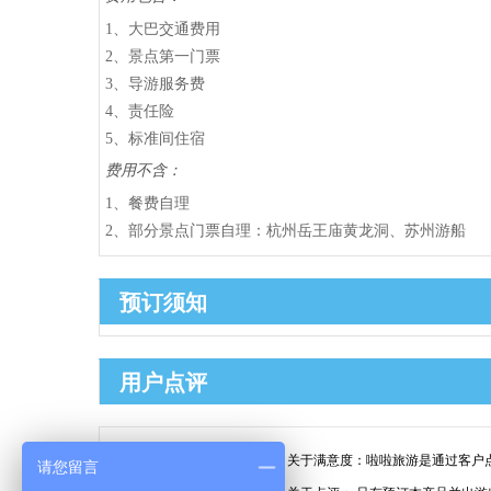
1、大巴交通费用
2、景点第一门票
3、导游服务费
4、责任险
5、标准间住宿
费用不含：
1、餐费自理
2、部分景点门票自理：杭州岳王庙黄龙洞、苏州游船
预订须知
用户点评
99.9%
关于满意度：
啦啦旅游是通过客户
请您留言