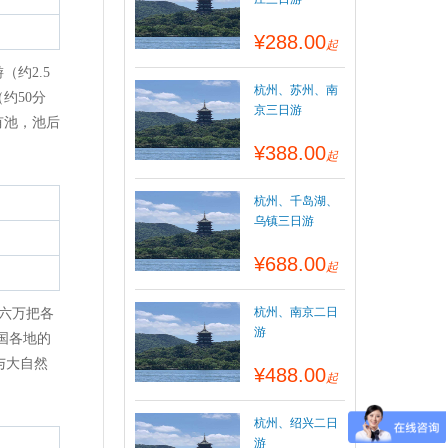
¥288.00
起
（约2.5
杭州、苏州、南
约50分
京三日游
有池，池后
¥388.00
起
杭州、千岛湖、
乌镇三日游
¥688.00
起
杭州、南京二日
十六万把各
游
国各地的
与大自然
¥488.00
起
杭州、绍兴二日
游