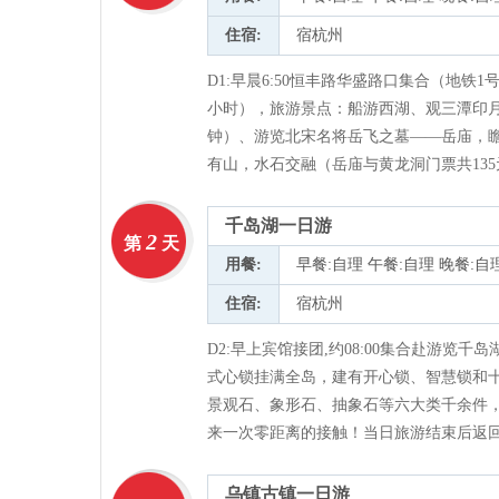
住宿:
宿杭州
D1:早晨6:50恒丰路华盛路口集合（地铁1
小时），旅游景点：船游西湖、观三潭印月
钟）、游览北宋名将岳飞之墓——岳庙，
有山，水石交融（岳庙与黄龙洞门票共135
千岛湖一日游
2
第
天
用餐:
早餐:自理 午餐:自理 晚餐:自
住宿:
宿杭州
D2:早上宾馆接团,约08:00集合赴游
式心锁挂满全岛，建有开心锁、智慧锁和
景观石、象形石、抽象石等六大类千余件，
来一次零距离的接触！当日旅游结束后返
乌镇古镇一日游