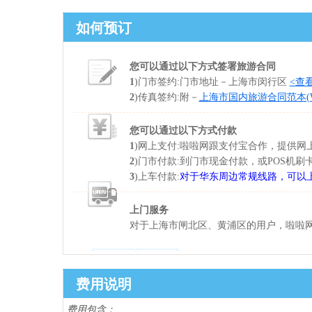
如何预订
您可以通过以下方式签署旅游合同
1
)门市签约:门市地址－上海市闵行区
<查
2
)传真签约:附－
上海市国内旅游合同范本(Wo
您可以通过以下方式付款
1
)网上支付:啦啦网跟支付宝合作，提供
2
)门市付款:到门市现金付款，或POS机刷
3
)上车付款:
对于华东周边常规线路，可以
上门服务
对于上海市闸北区、黄浦区的用户，啦啦网
费用说明
费用包含：