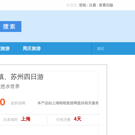
欢迎您
,
登陆
|
注册
|
查看旧版
州旅游
周庄旅游
游记
镇、苏州四日游
悠悠水世界
00
起价说明
本产品由上海啦啦旅游网提供相关服务
上海
4天
出发城市
行程天数