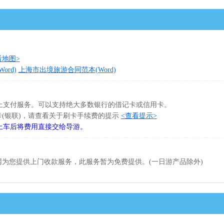
看地图>
rd)
上海市出境旅游合同范本(Word)
网上支付服务。可以支持绝大多数银行的借记卡或信用卡。
卡(银联)，请查看关于刷卡手续费的提示
<查看提示>
上车后将费用直接交给导游。
为您提供上门收款服务，此服务暂为免费提供。(一日游产品除外)