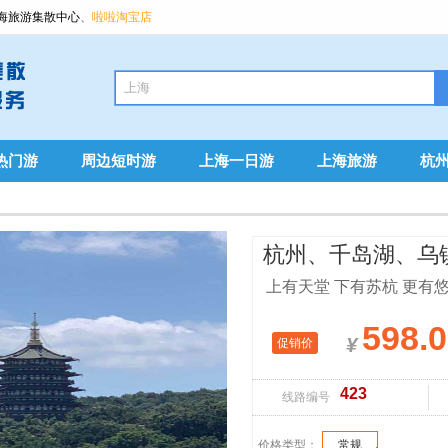
海旅游集散中心
、
啦啦淘宝店
热门游
周边短时游
上海一日游
上海旅游
杭
杭州、千岛湖、乌
上有天堂 下有苏杭 更有
598.
¥
促销价
423
线路编号
价格类型：
常规