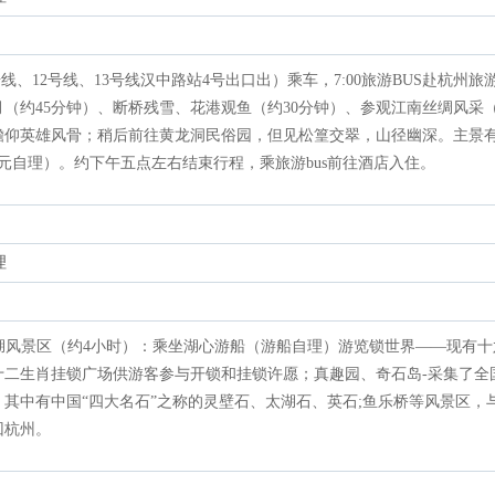
号线、12号线、13号线汉中路站4号出口出）乘车，7:00旅游BUS赴杭州旅游
（约45分钟）、断桥残雪、花港观鱼（约30分钟）、参观江南丝绸风采（
瞻仰英雄风骨；稍后前往黄龙洞民俗园，但见松篁交翠，山径幽深。主景
元自理）。约下午五点左右结束行程，乘旅游bus前往酒店入住。
理
览千岛湖风景区（约4小时）：乘坐湖心游船（游船自理）游览锁世界——现有
十二生肖挂锁广场供游客参与开锁和挂锁许愿；真趣园、奇石岛-采集了全
其中有中国“四大名石”之称的灵壁石、太湖石、英石;鱼乐桥等风景区，
回杭州。