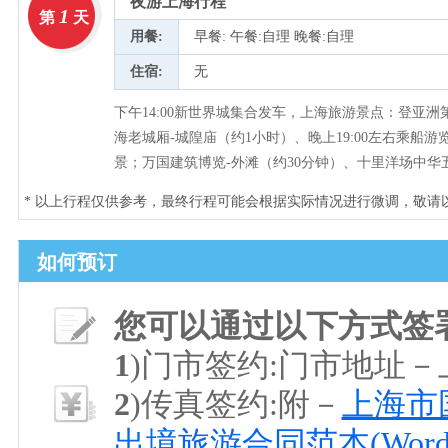
夜游上海行程
1
第
天
用餐:
早餐: 午餐:自理 晚餐:自理
住宿:
无
下午14:00新世界城集合发车，上海旅游景点：登亚洲
海老城厢-城隍庙（约1小时）、晚上19:00左右乘
景；万国建筑博览-外滩（约30分钟）、十里洋场中华五
* 以上行程仅供参考，最终行程可能会根据实际情况进行微调，敬请
如何预订
您可以通过以下方式签
1
)门市签约:门市地址
2
)传真签约:附－
上海市国
出境旅游合同范本(Word