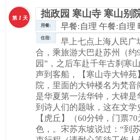
拙政园 寒山寺 寒山别
1
第
天
早餐:自理 午餐:自理
用餐:
住宿:
早上七点上海人民广
合，乘旅游大巴赴苏州（约9
园”，之后车赴千年古刹寒
声到客船，【寒山寺大钟苑
院，里面的大钟楼名为梵音
是华夏第一法华钟，大碑是
到诗人们的题咏，这在文学
【虎丘】（60分钟，门票7
色，。宋苏东坡说过：“到苏