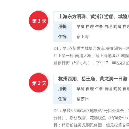
上海东方明珠、黄浦江游船、城隍
1
第
天
用餐:
早餐:自理 午餐:自理 晚餐:自
住宿:
宿上海
D1：早8点新世界城集合发车,登亚洲第一
江上第一桥-南浦大桥、逛上海老城厢-城隍
路步行街（约1小时），下午17：00左右
杭州西湖、岳王庙、黄龙洞一日游
2
第
天
用餐:
早餐:自理 午餐:自理 晚餐:自
住宿:
宿苏州
D2：早晨6:50耀华路地铁站1号口外集合，
分钟）、断桥残雪、花港观鱼（约30分钟
骨；稍后前往黄龙洞民俗园，但见松篁交翠