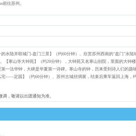
s前往苏州。
唯一的水陆并联城门-盘门三景】（约60分钟）、欣赏苏州西南的“盘门”水陆
塔”。【寒山寺大钟苑】（约20分钟），大钟苑又名寒山别院，里面的大钟
夏第一法华钟，大碑是华夏第一诗碑。寒山寺的钟，历来受到诗人们的题
宅——定园】（约60分钟）、苏州古城丝绸展，结束后乘车返回上海，
行微调，敬请以出团通知为准。