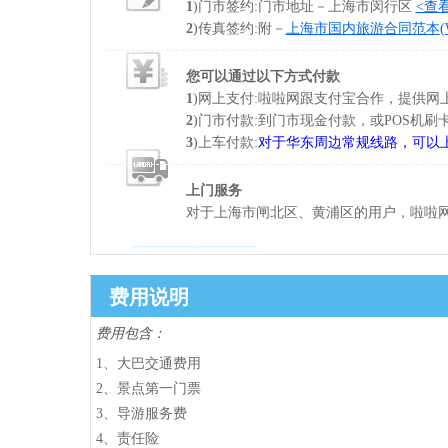
1
)门市签约:门市地址－上海市闵行区
<查
2
)传真签约:附－
上海市国内旅游合同范本(Wo
您可以通过以下方式付款
1
)网上支付:啦啦网跟支付宝合作，提供
2
)门市付款:到门市现金付款，或POS机刷
3
)上车付款:
对于华东周边常规线路，可以
上门服务
对于上海市闸北区、黄浦区的用户，啦啦网
费用说明
费用包含：
1、大巴交通费用
2、景点第一门票
3、导游服务费
4、责任险