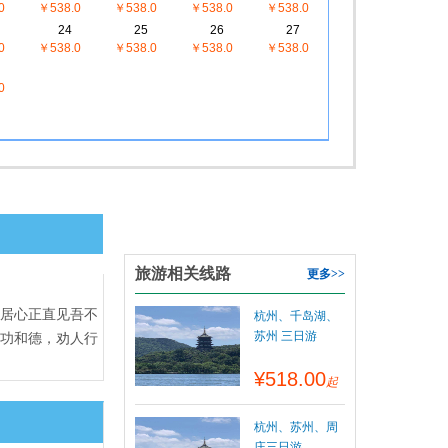
0
￥538.0
￥538.0
￥538.0
￥538.0
24
25
26
27
0
￥538.0
￥538.0
￥538.0
￥538.0
0
旅游相关线路
更多>>
，居心正直见吾不
杭州、千岛湖、
苏州 三日游
的功和德，劝人行
¥518.00
起
杭州、苏州、周
庄三日游