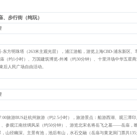
庙、步行街（纯玩）
理
塔-东方明珠塔（263米主观光层），浦江游船，游览上海CBD-浦东新区、
庙（约1小时）、万国建筑博览-外滩（约30分钟）、十里洋场中华五星商
结束后人民广场自由活动。
理
7:00旅游BUS赴杭州旅游（约2.5小时），旅游景点：船游西湖、观三潭印
）、参观江南丝绸风采（约50分钟）、游览北宋名将岳飞之墓——岳庙，
，山径幽深。主景有池，池后有山，水石交融（岳庙与黄龙洞门票共135