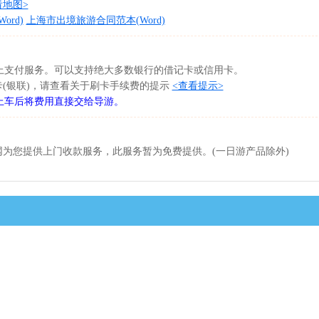
看地图>
rd)
上海市出境旅游合同范本(Word)
网上支付服务。可以支持绝大多数银行的借记卡或信用卡。
卡(银联)，请查看关于刷卡手续费的提示
<查看提示>
上车后将费用直接交给导游。
为您提供上门收款服务，此服务暂为免费提供。(一日游产品除外)