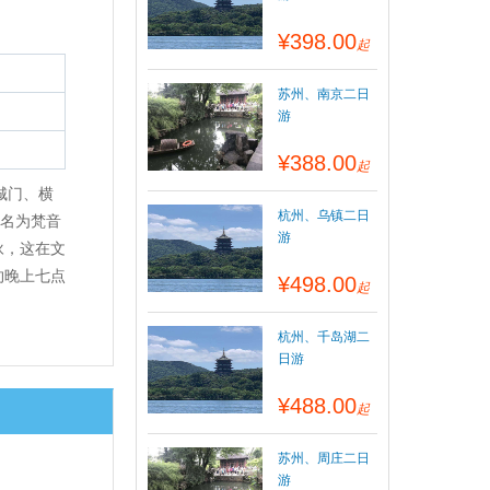
¥398.00
起
苏州、南京二日
游
¥388.00
起
城门、横
杭州、乌镇二日
楼名为梵音
游
咏，这在文
约晚上七点
¥498.00
起
杭州、千岛湖二
日游
¥488.00
起
苏州、周庄二日
游