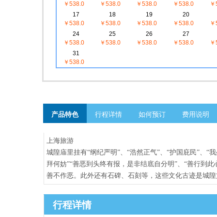
￥538.0
￥538.0
￥538.0
￥538.0
￥5
17
18
19
20
￥538.0
￥538.0
￥538.0
￥538.0
￥5
24
25
26
27
￥538.0
￥538.0
￥538.0
￥538.0
￥5
31
￥538.0
产品特色
行程详情
如何预订
费用说明
上海旅游
城隍庙里挂有“纲纪严明”、“浩然正气”、“护国庇民”、
拜何妨”“善恶到头终有报，是非结底自分明”、“善行到
善不作恶。此外还有石碑、石刻等，这些文化古迹是城隍
行程详情