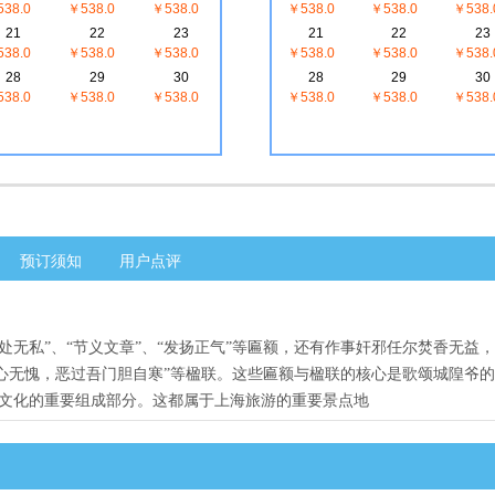
38.0
￥538.0
￥538.0
￥538.0
￥538.0
￥538.
21
22
23
21
22
23
38.0
￥538.0
￥538.0
￥538.0
￥538.0
￥538.
28
29
30
28
29
30
38.0
￥538.0
￥538.0
￥538.0
￥538.0
￥538.
预订须知
用户点评
“我处无私”、“节义文章”、“发扬正气”等匾额，还有作事奸邪任尔焚香无益
此心无愧，恶过吾门胆自寒”等楹联。这些匾额与楹联的核心是歌颂城隍爷
文化的重要组成部分。这都属于上海旅游的重要景点地