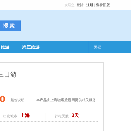
欢迎您
,
登陆
|
注册
|
查看旧版
州旅游
周庄旅游
游记
三日游
00
起价说明
本产品由上海啦啦旅游网提供相关服务
上海
3天
出发城市
行程天数