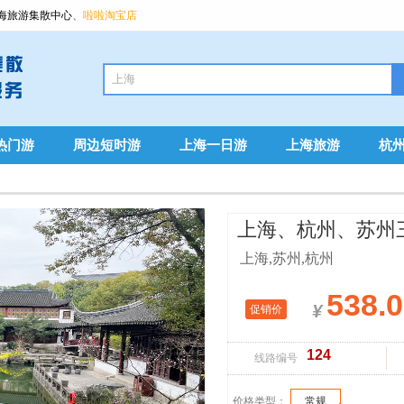
海旅游集散中心
、
啦啦淘宝店
热门游
周边短时游
上海一日游
上海旅游
杭
上海、杭州、苏州
上海,苏州,杭州
538.
¥
促销价
124
线路编号
价格类型：
常规