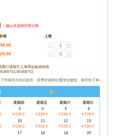
！确认并选择开班日期
价格
人数
38.00
20.00
或预订请拔打上海周边旅游热线
36368751/36368752
以下价格均为当日起价，旺季价格和位置变化较快，请尽快下单）
月
三
星期四
星期五
星期六
星期日
3
4
5
6
0
￥538.0
￥538.0
￥538.0
￥538.0
10
11
12
13
0
￥538.0
￥538.0
￥538.0
￥538.0
17
18
19
20