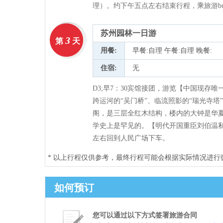
理）。约下午五点左右结束行程，乘旅游bu
苏州园林一日游
3
第
天
用餐:
早餐:自理 午餐:自理 晚餐:
住宿:
无
D3;早7：30宾馆接团，游览【中国现存
跨运河的“吴门桥”、临流照影的“瑞光寺
阁，是三层全红木结构，楼内的大钟是华
学史上是罕见的。【明代开国重臣刘伯温私
左右回到人民广场下车。
* 以上行程仅供参考，最终行程可能会根据实际情况进
如何预订
您可以通过以下方式签署旅游合同