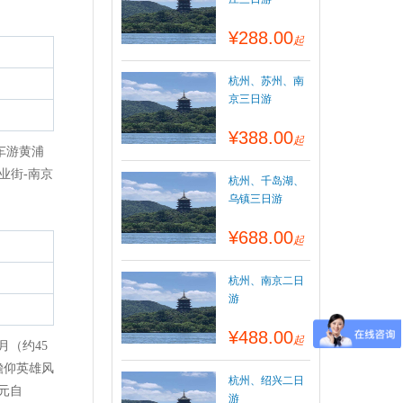
¥288.00
起
杭州、苏州、南
京三日游
¥388.00
起
车游黄浦
业街-南京
杭州、千岛湖、
乌镇三日游
¥688.00
起
杭州、南京二日
游
¥488.00
起
月（约45
瞻仰英雄风
杭州、绍兴二日
元自
游